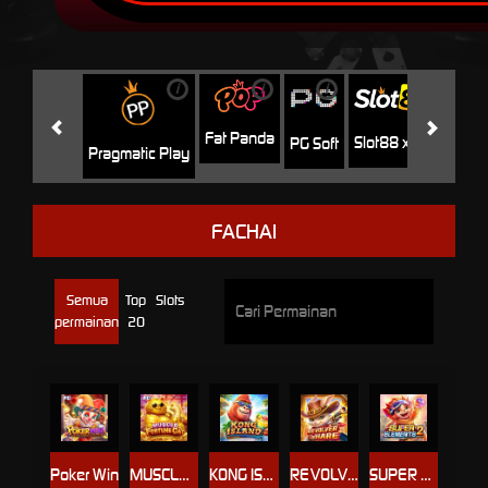
i
i
i
i
i
Facha
Fat Panda
Slot88 x PP
PG Soft
Pragmatic Play
FACHAI
Semua
Top
Slots
permainan
20
Poker Win
MUSCLE FORTUNE CAT
KONG ISLAND
REVOLVER HARE
SUPER ELEMENTS 2