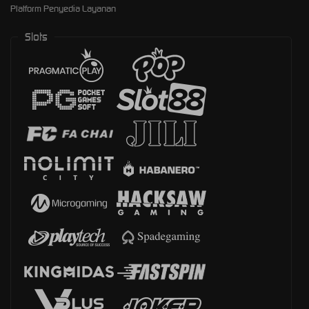
Platform Penyedia Layanan
Slots