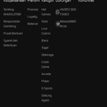
Kebijaksanaan
Platform
Kategori
Dukungan
Komunitas
Tentang
Promosi
Hot
+62851360
MAXSLOT88
Games
75063
Loyalty
Responsible
Slots
Maxslot88O
Referral
Gambling
fficial
Live
Pusat Bantuan
Casino
Syarat dan
Race
Ketentuan
Togel
Olahraga
Crash
Game
Arcade
Poker
E-Sports
Sabung
Ayam