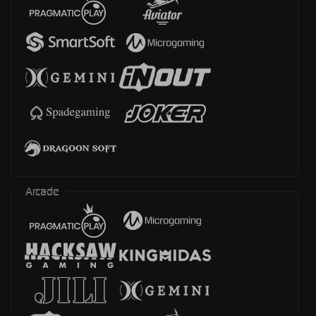
Arcade