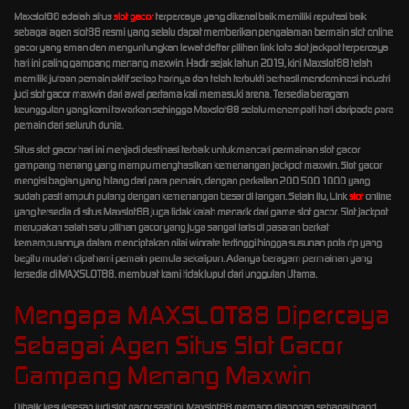
Maxslot88 adalah situs
slot gacor
terpercaya yang dikenal baik memiliki reputasi baik
sebagai agen slot88 resmi yang selalu dapat memberikan pengalaman bermain slot online
gacor yang aman dan menguntungkan lewat daftar pilihan link toto slot jackpot terpercaya
hari ini paling gampang menang maxwin. Hadir sejak tahun 2019, kini Maxslot88 telah
memiliki jutaan pemain aktif setiap harinya dan telah terbukti berhasil mendominasi industri
judi slot gacor maxwin dari awal pertama kali memasuki arena. Tersedia beragam
keunggulan yang kami tawarkan sehingga Maxslot88 selalu menempati hati daripada para
pemain dari seluruh dunia.
Situs slot gacor hari ini menjadi destinasi terbaik untuk mencari permainan slot gacor
gampang menang yang mampu menghasilkan kemenangan jackpot maxwin. Slot gacor
mengisi bagian yang hilang dari para pemain, dengan perkalian 200 500 1000 yang
sudah pasti ampuh pulang dengan kemenangan besar di tangan. Selain itu, Link
slot
online
yang tersedia di situs Maxslot88 juga tidak kalah menarik dari game slot gacor. Slot jackpot
merupakan salah satu pilihan gacor yang juga sangat laris di pasaran berkat
kemampuannya dalam menciptakan nilai winrate tertinggi hingga susunan pola rtp yang
begitu mudah dipahami pemain pemula sekalipun. Adanya beragam permainan yang
tersedia di MAXSLOT88, membuat kami tidak luput dari unggulan Utama.
Mengapa MAXSLOT88 Dipercaya
Sebagai Agen Situs Slot Gacor
Gampang Menang Maxwin
Dibalik kesuksesan judi slot gacor saat ini, Maxslot88 memang dianggap sebagai brand