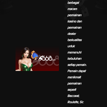
berbagai
macam
permainan
kasino dan
permainan
dealer
berkualitas
untuk
memenuhi
kebutuhan
setiap pemain.
Pemain dapat
menikmati
permainan
seperti
Baccarat,
Roulette, Sic