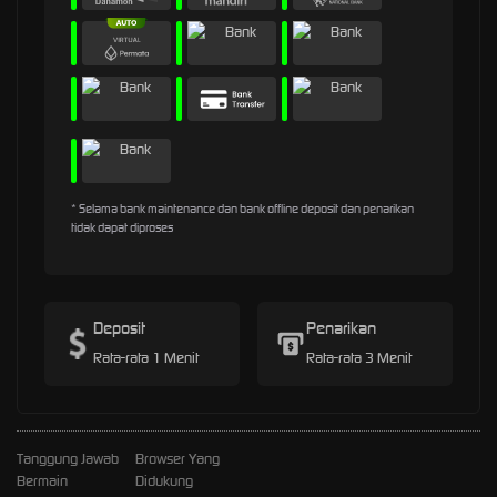
* Selama bank maintenance dan bank offline deposit dan penarikan
tidak dapat diproses
Deposit
Penarikan
Rata-rata 1 Menit
Rata-rata 3 Menit
Tanggung Jawab
Browser Yang
Bermain
Didukung