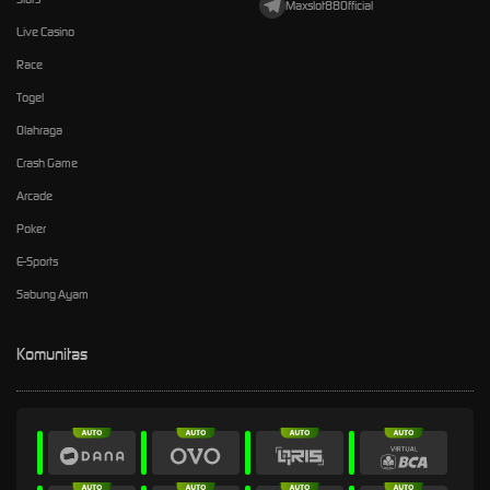
Maxslot88Official
Live Casino
Race
Togel
Olahraga
Crash Game
Arcade
Poker
E-Sports
Sabung Ayam
Komunitas