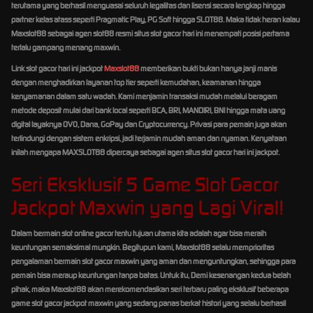
terutama yang berhasil menguasai seluruh legalitas dan lisensi secara lengkap hingga
partner kelas atass seperti Pragmatic Play, PG Soft hingga SLOT88. Maka tidak heran kalau
Maxslot88 sebagai agen slot88 resmi situs slot gacor hari ini menempati posisi pertama
terlalu gampang menang maxwin.
Link slot gacor hari ini jackpot
Maxslot88
memberikan bukti bukan hanya janji manis
dengan menghadirkan layanan top tier seperti kemudahan, keamanan hingga
kenyamanan dalam satu wadah. Kami menjamin transaksi mudah melalui beragam
metode deposit mulai dari bank local seperti BCA, BRI, MANDIRI, BNI hingga mata uang
digital layaknya OVO, Dana, GoPay dan Cryptocurrency. Privasi para pemain juga akan
terlindungi dengan sistem enkripsi, jadi terjamin mudah aman dan nyaman. Kenyataan
inilah mengapa MAXSLOT88 dipercaya sebagai agen situs slot gacor hari ini jackpot.
Seri Eksklusif 5 Game Slot Gacor
Jackpot Maxwin yang Lagi Viral!
Dalam bermain slot online gacor tentu tujuan utama kita adalah agar bisa meraih
keuntungan semaksimal mungkin. Begitupun kami, Maxslot88 selalu memprioritas
pengalaman bermain slot gacor maxwin yang aman dan menguntungkan, sehingga para
pemain bisa meraup keuntungan tanpa batas. Untuk itu, Demi kesenangan kedua belah
pihak, maka Maxslot88 akan merekomendasikan seri terbaru paling eksklusif beberapa
game slot gacor jackpot maxwin yang sedang panas berkat histori yang selalu berhasil