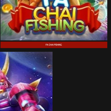
FA CHAI FISHING