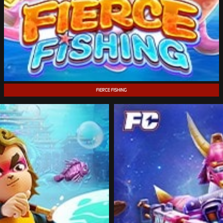
FIERCE FISHING