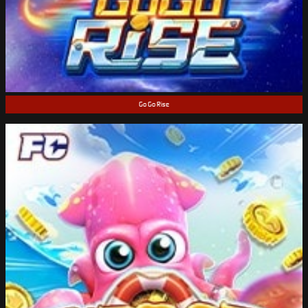
Go Go Rise