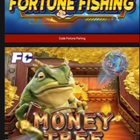
Gods Fortune Fishing