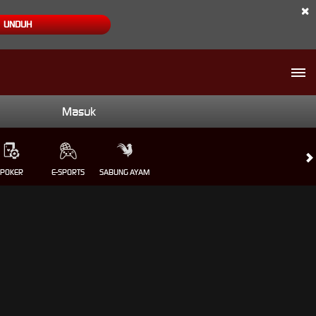
×
UNDUH
Masuk
POKER
E-SPORTS
SABUNG AYAM